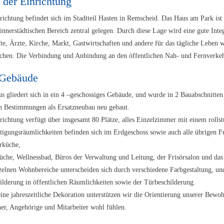
 der Einrichtung
richtung befindet sich im Stadtteil Hasten in Remscheid. Das Haus am Park ist
innerstädtischen Bereich zentral gelegen. Durch diese Lage wird eine gute Inte
te, Ärzte, Kirche, Markt, Gastwirtschaften und andere für das tägliche Leben
ichen. Die Verbindung und Anbindung an den öffentlichen Nah- und Fernverkehr
Gebäude
s gliedert sich in ein 4 –geschossiges Gebäude, und wurde in 2 Bauabschnitte
n Bestimmungen als Ersatzneubau neu gebaut.
richtung verfügt über insgesamt 80 Plätze, alles Einzelzimmer mit einem roll
tigungsräumlichkeiten befinden sich im Erdgeschoss sowie auch alle übrigen F
erküche,
che, Wellnessbad, Büros der Verwaltung und Leitung, der Frisörsalon und da
zelnen Wohnbereiche unterscheiden sich durch verschiedene Farbgestaltung, und
ilderung in öffentlichen Räumlichkeiten sowie der Türbeschilderung.
ine jahreszeitliche Dekoration unterstützen wir die Orientierung unserer Bewoh
r, Angehörige und Mitarbeiter wohl fühlen.