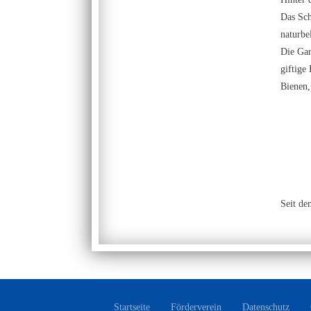
Das Sch
naturbe
Die Gar
giftige
Bienen,
Seit de
Startseite
Förderverein
Datenschutz