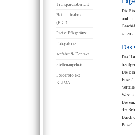
Lage
Transparenzbericht
Die Ein
Heimaufnahme
und im 
(PDF)
Geschäf
Preise Pflegesätze
zu erre
Fotogalerie
Das 
Anfahrt & Kontakt
Das Hau
Stellenangebote
heutige
Die Ein
Förderprojekt
Beschäf
KLIMA
Verteil
Waschkü
Die ein
der Beb
Durch e
Bewohne