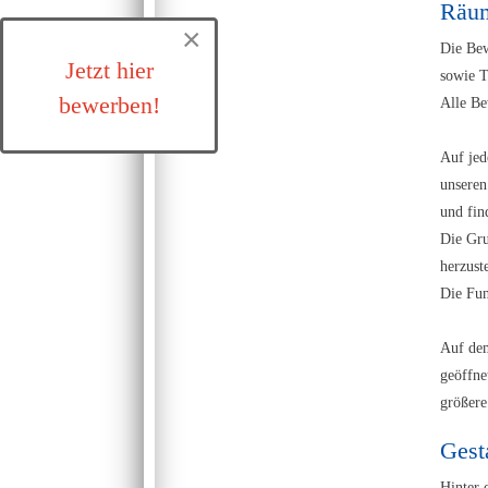
Räum
×
Die Bew
Jetzt hier
sowie T
bewerben!
Alle Be
Auf jed
unseren
und fin
Die Gru
herzust
Die Fun
Auf dem
geöffne
größere 
Gest
Hinter 