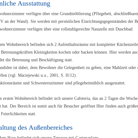
liche Ausstattung
ohnerzimmer verfügen über eine Grundmöblierung (Pflegebett, abschließbarer
V an der Wand). Sie werden mit persönlichen Einrichtungsgegenständen der B
wohnerzimmer verfügen über eine rollstuhlgerechte Nasszelle mit Duschbad
em Wohnbereich befinden sich 2 Aufenthaltsräume mit kompletter Küchenzeil
 Betreuungskräften Kleinigkeiten kochen oder backen können. Hier werden au
det die Betreuung und Beschäftigung statt.
ndidee ist dabei, dem Bewohner die Gelegenheit zu geben, eine Mahlzeit oder
ellen (vgl. Maciejewski u.a., 2001, S. II/12).
ktionsräume und Schwesternzimmer sind pflegeheimüblich ausgestattet.
 ersten Wohnbereich befindet sich unsere Cafeteria, das an 2 Tagen die Woc
t hat. Der Bereich ist somit auch für Besucher geöffnet Hier finden auch größe
Feierlichkeiten statt.
altung des Außenbereiches
dem Haus befindet sich unsere Terrasse mit Gartenanlage